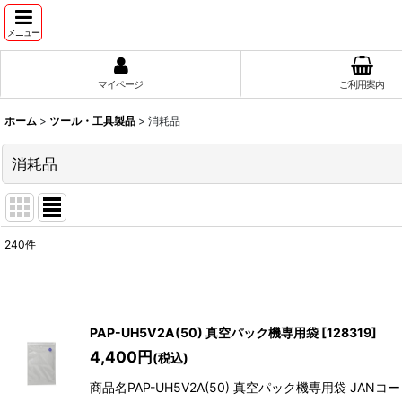
メニュー
マイページ
ご利用案内
ホーム
>
ツール・工具製品
>
消耗品
消耗品
240
件
表示数
:
並び順
:
PAP-UH5V2A(50) 真空パック機専用袋
[
128319
]
4,400
円
(税込)
商品名PAP-UH5V2A(50) 真空パック機専用袋 JANコード