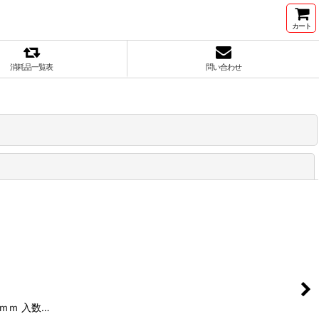
カート
消耗品一覧表
問い合わせ
閉じる
0ｍｍ 入数…