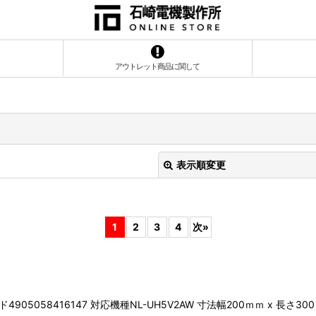
アウトレット商品に関して
表示順変更
1
2
3
4
次
»
絞り込む
4905058416147 対応機種NL-UH5V2AW 寸法幅200ｍｍ x 長さ30