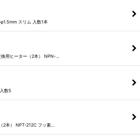
格φ1.5mm スリム 入数1本
5 交換用ヒーター（2本） NPN-…
 入数5
（2本） NPT-212C フッ素…