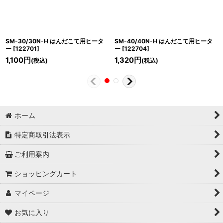
SM-30/30N-H はんだこて用ヒータ
SM-40/40N-H はんだこて用ヒータ
ー
[
122701
]
ー
[
122704
]
1,100
円
1,320
円
(税込)
(税込)
ホーム
特定商取引法表示
ご利用案内
ショッピングカート
マイページ
お気に入り