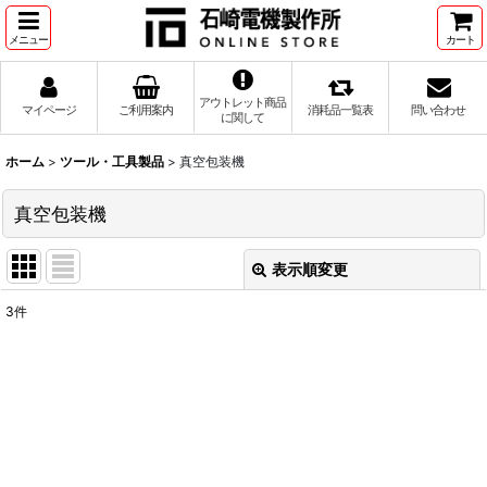
メニュー
カート
アウトレット商品
マイページ
ご利用案内
消耗品一覧表
問い合わせ
に関して
ホーム
>
ツール・工具製品
>
真空包装機
真空包装機
表示順変更
閉じる
3
件
表示数
:
並び順
:
絞り込む