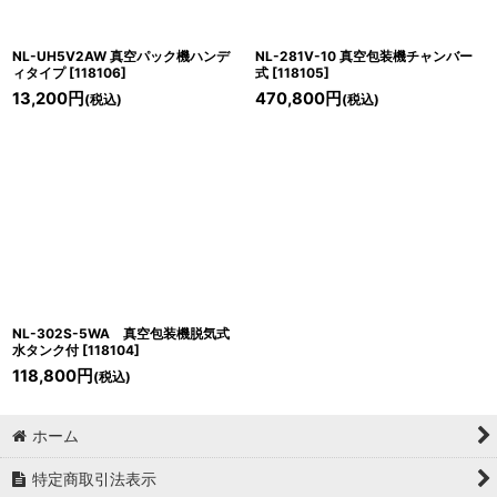
NL-UH5V2AW 真空パック機ハンデ
NL-281V-10 真空包装機チャンバー
ィタイプ
[
118106
]
式
[
118105
]
13,200
円
470,800
円
(税込)
(税込)
NL-302S-5WA 真空包装機脱気式
水タンク付
[
118104
]
118,800
円
(税込)
ホーム
特定商取引法表示