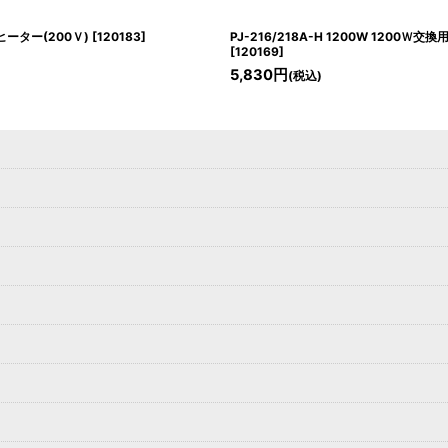
用ヒーター(200Ｖ)
[
120183
]
PJ-216/218A-H 1200W 1200Ｗ交
[
120169
]
5,830
円
(税込)