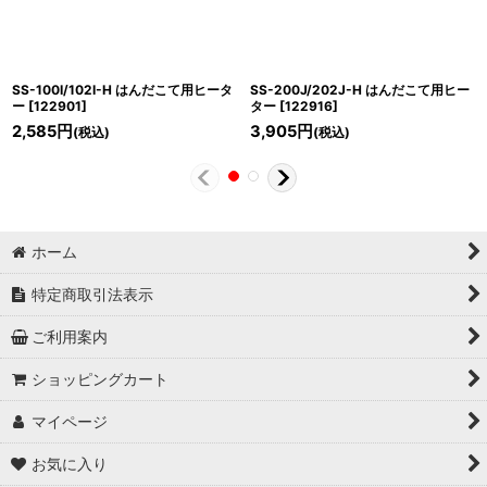
SS-100I/102I-H はんだこて用ヒータ
SS-200J/202J-H はんだこて用ヒー
ー
[
122901
]
ター
[
122916
]
2,585
円
3,905
円
(税込)
(税込)
ホーム
特定商取引法表示
ご利用案内
ショッピングカート
マイページ
お気に入り