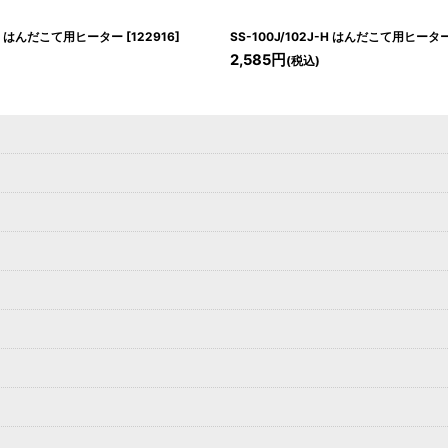
J-H はんだこて用ヒーター
[
122916
]
SS-100J/102J-H はんだこて用ヒータ
2,585
円
(税込)