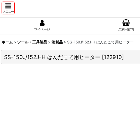
メニュー
マイページ
ご利用案内
ホーム
>
ツール・工具製品
>
消耗品
>
SS-150J/152J-H はんだこて用ヒーター
SS-150J/152J-H はんだこて用ヒーター
[
122910
]