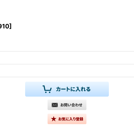
910
]