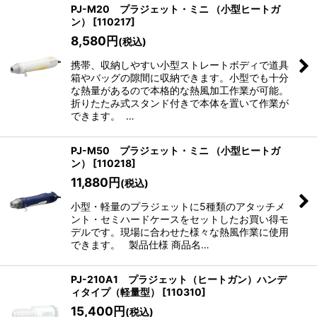
PJ-M20 プラジェット・ミニ （小型ヒートガ
ン）
[
110217
]
8,580
円
(税込)
携帯、収納しやすい小型ストレートボディで道具
箱やバッグの隙間に収納できます。小型でも十分
な熱量があるので本格的な熱風加工作業が可能。
折りたたみ式スタンド付きで本体を置いて作業が
できます。 …
PJ-M50 プラジェット・ミニ （小型ヒートガ
ン）
[
110218
]
11,880
円
(税込)
小型・軽量のプラジェットに5種類のアタッチメ
ント・セミハードケースをセットしたお買い得モ
デルです。現場に合わせた様々な熱風作業に使用
できます。 製品仕様 商品名…
PJ-210A1 プラジェット（ヒートガン）ハンデ
ィタイプ（軽量型）
[
110310
]
15,400
円
(税込)