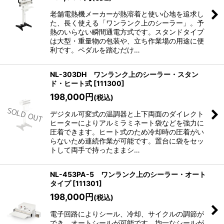
老舗電熱機メーカーが熱溶着と使い心地を追求し
た、長く使える「ワンランク上のシーラー」。予
熱のいらない瞬間通電方式です。スタンドタイプ
は大型・重量物の包装や、立ち作業場の用途に便
利です。ペダルを踏むだけ…
NL-303DH ワンランク上のシーラー・スタン
ド・ヒート式
[
111300
]
198,000
円
(税込)
デジタル可変式の温調器と上下両面のダイレクト
ヒーターによりアルミラミネート袋などを強力に
圧着できます。ヒート式のため冷却時の圧着がい
らないため連続作業が可能です。置台に袋をセッ
トして両手で持ったままシ…
NL-453PA-5 ワンランク上のシーラー・オート
タイプ
[
111301
]
198,000
円
(税込)
電子回路によりシール、冷却、サイクルの調節が
でき、オートシールが可能です。均一なシールが