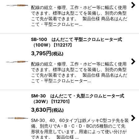
配線の組立・修理、工作・ホビー等に幅広く使用
できます。標準は丸型こてを装備し、別売の角型
こて先が装着できます。 製品仕様 商品名はんだ
こて・平型ニクロムヒー…
SB-100 はんだこて 平型ニクロムヒーター式
（100W）
[
112217
]
3,795
円
(税込)
配線の組立・修理、工作・ホビー等に幅広く使用
できます。標準は丸型こてを装備し、別売の角型
こて先が装着できます。 製品仕様 商品名はんだ
こて・平型ニクロムヒーター…
SM-30 はんだこて・丸型ニクロムヒーター式
（30W）
[
112701
]
3,630
円
(税込)
SM-30、40、60タイプは鉄メッキC型コテ先を装
備、別売りでA・B・C・D・BCの5種類のこて先
形状を用意しています。用途によって使い分けが
できます。 製品仕様 …