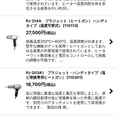
で使用されています。ヒーター温度内部分布を安
定させる改善を行い約30…
PJ-214A プラジェット（ヒートガン） ハンディ
タイプ（温度可変式）
[
110113
]
27,500
円
(税込)
熱風温度250℃〜600℃。温度調整が出来ます。
堅牢な鋼板ボディを採用！ヒートガンとしてあら
ゆる産業の作業現場で使用されています。ヒータ
ーワット数切換えと電圧をコントロールして熱風
の調整が可能です。 …
PJ-203A1 プラジェット・ハンディタイプ（塩
ビ溶接専用ヒートガン）
[
110301
]
18,700
円
(税込)
塩ビ溶接に最適な温度と風圧を実現しました。床
材の継目処理や塩ビ溶接棒を使った作業に最適で
す。別売りのアタッチメントを使用して床溶接が
できます。 製品仕様 商…