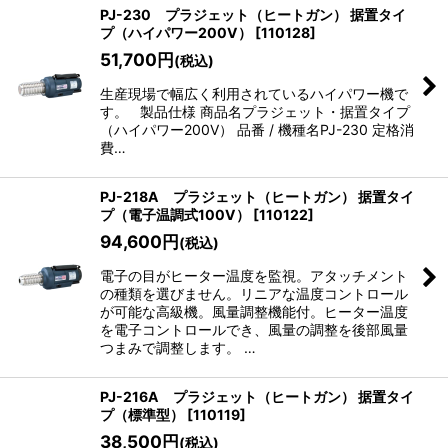
PJ-230 プラジェット（ヒートガン） 据置タイ
プ（ハイパワー200V）
[
110128
]
51,700
円
(税込)
生産現場で幅広く利用されているハイパワー機で
す。 製品仕様 商品名プラジェット・据置タイプ
（ハイパワー200V） 品番 / 機種名PJ-230 定格消
費…
PJ-218A プラジェット（ヒートガン） 据置タイ
プ（電子温調式100V）
[
110122
]
94,600
円
(税込)
電子の目がヒーター温度を監視。アタッチメント
の種類を選びません。リニアな温度コントロール
が可能な高級機。風量調整機能付。ヒーター温度
を電子コントロールでき、風量の調整を後部風量
つまみで調整します。 …
PJ-216A プラジェット（ヒートガン） 据置タイ
プ（標準型）
[
110119
]
38,500
円
(税込)