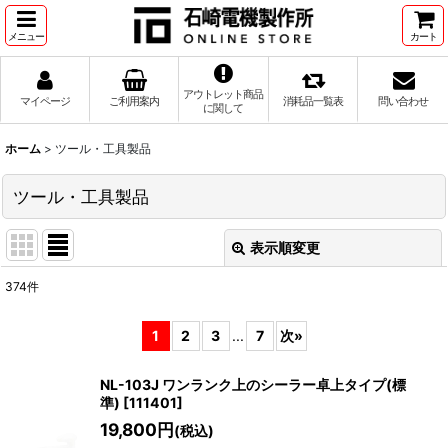
メニュー
カート
アウトレット商品
マイページ
ご利用案内
消耗品一覧表
問い合わせ
に関して
ホーム
>
ツール・工具製品
ツール・工具製品
表示順変更
閉じる
374
件
サブカテゴリ
:
1
2
3
...
7
次
»
表示数
:
NL-103J ワンランク上のシーラー卓上タイプ(標
準)
[
111401
]
並び順
:
19,800
円
(税込)