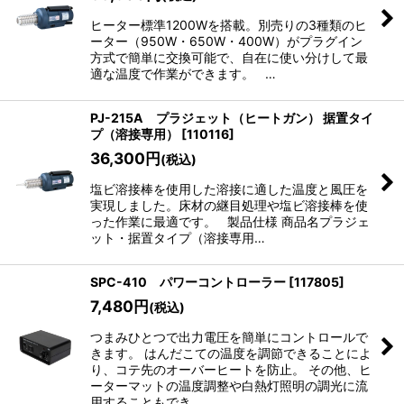
ヒーター標準1200Wを搭載。別売りの3種類のヒ
ーター（950W・650W・400W）がプラグイン
方式で簡単に交換可能で、自在に使い分けして最
適な温度で作業ができます。 …
PJ-215A プラジェット（ヒートガン） 据置タイ
プ（溶接専用）
[
110116
]
36,300
円
(税込)
塩ビ溶接棒を使用した溶接に適した温度と風圧を
実現しました。床材の継目処理や塩ビ溶接棒を使
った作業に最適です。 製品仕様 商品名プラジェ
ット・据置タイプ（溶接専用…
SPC-410 パワーコントローラー
[
117805
]
7,480
円
(税込)
つまみひとつで出力電圧を簡単にコントロールで
きます。 はんだこての温度を調節できることによ
り、コテ先のオーバーヒートを防止。 その他、ヒ
ーターマットの温度調整や白熱灯照明の調光に流
用することもでき…