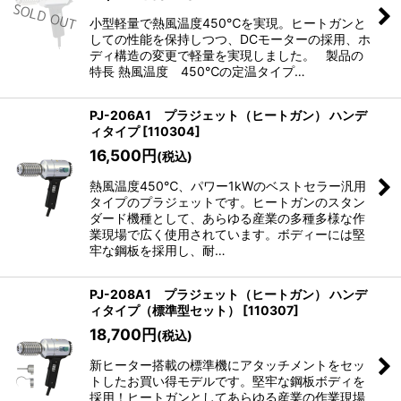
小型軽量で熱風温度450℃を実現。ヒートガンと
しての性能を保持しつつ、DCモーターの採用、ホ
ディ構造の変更で軽量を実現しました。 製品の
特長 熱風温度 450℃の定温タイプ…
PJ-206A1 プラジェット（ヒートガン） ハンデ
ィタイプ
[
110304
]
16,500
円
(税込)
熱風温度450℃、パワー1kWのベストセラー汎用
タイプのプラジェットです。ヒートガンのスタン
ダード機種として、あらゆる産業の多種多様な作
業現場で広く使用されています。ボディーには堅
牢な鋼板を採用し、耐…
PJ-208A1 プラジェット（ヒートガン） ハンデ
ィタイプ（標準型セット）
[
110307
]
18,700
円
(税込)
新ヒーター搭載の標準機にアタッチメントをセッ
トしたお買い得モデルです。堅牢な鋼板ボディを
採用！ヒートガンとしてあらゆる産業の作業現場