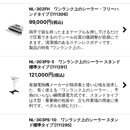
NL-302FH ワンランク上のシーラー・フリーハ
ンドタイプ
[
111306
]
99,000
円
(税込)
両手で袋を持ったままテーブルを押し下げるだけ
で圧着できるのでシール位置の微調整が容易にで
きます。清潔感のあるステンレスボディです。
製品の特長 “ワンランク上の…
NL-303PS-5 ワンランク上のシーラー スタンド
標準タイプ
[
111291
]
121,000
円
(税込)
老舗電熱機メーカーが熱溶着と使い心地を追求し
た、長く使える「ワンランク上のシーラー」。予
熱のいらない瞬間通電方式です。スタンドタイプ
は大型・重量物の包装や、立ち作業場の用途に便
利です。ペダルを踏むだけ…
NL-303PS-10 ワンランク上のシーラー スタン
ド標準タイプ
[
111295
]