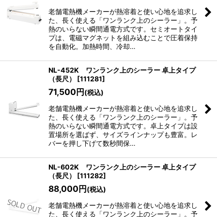
老舗電熱機メーカーが熱溶着と使い心地を追求し
た、長く使える「ワンランク上のシーラー」。予
熱のいらない瞬間通電方式です。セミオートタイ
プは、電磁マグネットを組み込むことで圧着保持
を自動化。加熱時間、冷却…
NL-452K ワンランク上のシーラー 卓上タイプ
（長尺）
[
111281
]
71,500
円
(税込)
老舗電熱機メーカーが熱溶着と使い心地を追求し
た、長く使える「ワンランク上のシーラー」。予
熱のいらない瞬間通電方式です。卓上タイプは設
置場所を選ばず、サイズラインナップも豊富。レ
バーを押し下げて数秒間保…
NL-602K ワンランク上のシーラー 卓上タイプ
（長尺）
[
111282
]
88,000
円
(税込)
老舗電熱機メーカーが熱溶着と使い心地を追求し
た、長く使える「ワンランク上のシーラー」。予