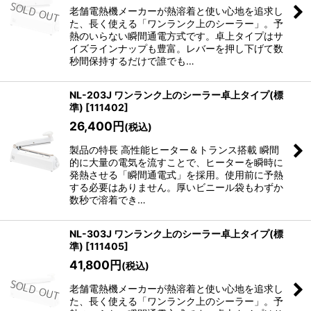
老舗電熱機メーカーが熱溶着と使い心地を追求し
絞り込む
た、長く使える「ワンランク上のシーラー」。予
熱のいらない瞬間通電方式です。卓上タイプはサ
イズラインナップも豊富。レバーを押し下げて数
秒間保持するだけで誰でも…
NL-203J ワンランク上のシーラー卓上タイプ(標
準)
[
111402
]
26,400
円
(税込)
製品の特長 高性能ヒーター＆トランス搭載 瞬間
的に大量の電気を流すことで、ヒーターを瞬時に
発熱させる「瞬間通電式」を採用。使用前に予熱
する必要はありません。厚いビニール袋もわずか
数秒で溶着でき…
NL-303J ワンランク上のシーラー卓上タイプ(標
準)
[
111405
]
41,800
円
(税込)
老舗電熱機メーカーが熱溶着と使い心地を追求し
た、長く使える「ワンランク上のシーラー」。予