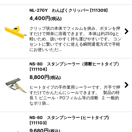
NL-270Y わんぱくクリッパー
[
111309
]
4,400
円
(税込)
クリップ状の本体でフィルムを挟み、ボタンを押
すだけで簡単に溶着できます。 本体は約250gと
軽いため、扱いやすく持ち運びやすいです。 コン
セントに繋いですぐに使える瞬間通電方式で手軽
にお使いいただ…
NS-80 スタンプシーラー（溶断ヒートタイプ）
[
111104
]
8,800
円
(税込)
ヒートタイプの手作業用シーラーです。片手で押
すだけでかんたんにシールできます。 製品の特
長 1. ビニール・POフィルム等の溶断 2. 一般的
なポリ袋…
NS-60 スタンプシーラー (ヒートタイプ)
[
111103
]
9,680
円
(税込)