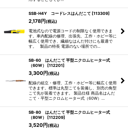
SSB-H4Y コードレスはんだこて
[
113309
]
2,178
円
(税込)
電池式なので電源コードの制限なく使用できま
す。車内配線の修理、出張先、工作・ホビー等に
幅広く使用でき、繊細なはんだ付けにも最適で
す。 製品の特長 電源のない場所での…
SB-60 はんだこて 平型ニクロムヒーター式
（60W）
[
112201
]
3,300
円
(税込)
配線の組立・修理、工作・ホビー等に幅広く使用
できます。標準は丸型こてを装備し、別売の角型
こて先が装着できます。 製品仕様 商品名はんだ
こて・平型ニクロムヒーター式（60W）…
SB-80 はんだこて 平型ニクロムヒーター式
（80W）
[
112209
]
3,520
円
(税込)