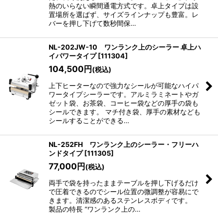
熱のいらない瞬間通電方式です。卓上タイプは設
置場所を選ばず、サイズラインナップも豊富。レ
バーを押し下げて数秒間保…
NL-202JW-10 ワンランク上のシーラー 卓上ハ
イパワータイプ
[
111304
]
104,500
円
(税込)
上下ヒーターなので強力なシールが可能なハイパ
ワータイプシーラーです。アルミラミネートやガ
ゼット袋、お茶袋、コーヒー袋などの厚手の袋も
シールできます。 マチ付き袋、厚手の素材なども
シールすることができる…
NL-252FH ワンランク上のシーラー・フリーハ
ンドタイプ
[
111305
]
77,000
円
(税込)
両手で袋を持ったままテーブルを押し下げるだけ
で圧着できるのでシール位置の微調整が容易にで
きます。清潔感のあるステンレスボディです。
製品の特長 “ワンランク上の…