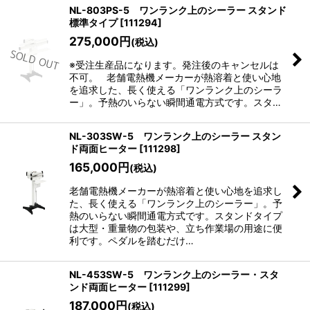
NL-803PS-5 ワンランク上のシーラー スタンド
標準タイプ
[
111294
]
275,000
円
(税込)
※受注生産品になります。発注後のキャンセルは
不可。 老舗電熱機メーカーが熱溶着と使い心地
を追求した、長く使える「ワンランク上のシーラ
ー」。予熱のいらない瞬間通電方式です。スタ…
NL-303SW-5 ワンランク上のシーラー スタン
ド両面ヒーター
[
111298
]
165,000
円
(税込)
老舗電熱機メーカーが熱溶着と使い心地を追求し
た、長く使える「ワンランク上のシーラー」。予
熱のいらない瞬間通電方式です。スタンドタイプ
は大型・重量物の包装や、立ち作業場の用途に便
利です。ペダルを踏むだけ…
NL-453SW-5 ワンランク上のシーラー・スタ
ンド両面ヒーター
[
111299
]
187,000
円
(税込)