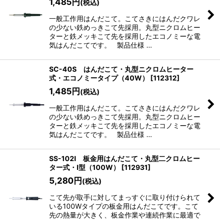
1,485
円
(税込)
一般工作用はんだこて。こてさきにはんだクワレ
の少ない鉄めっきこて先採用。丸型ニクロムヒー
ターと鉄メッキこて先を採用したエコノミーな電
気はんだこてです。 製品仕様 …
SC-40S はんだこて・丸型ニクロムヒーター
式・エコノミータイプ（40W）
[
112312
]
1,485
円
(税込)
一般工作用はんだこて。こてさきにはんだクワレ
の少ない鉄めっきこて先採用。丸型ニクロムヒー
ターと鉄メッキこて先を採用したエコノミーな電
気はんだこてです。 製品仕様 …
SS-102I 板金用はんだこて・丸型二クロムヒー
ター式・I型（100W）
[
112931
]
5,280
円
(税込)
こて先が取手に対してまっすぐに取り付けられて
いる100Wタイプの板金用はんだこてです。こて
先の熱量が大きく、板金作業や連続作業に最適で