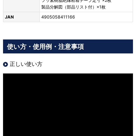
フッ素樹脂絶縁粘着テープ定寸 ×2枚
製品分解図（部品リスト付）×1枚
JAN
4905058411166
使い方・使用例・注意事項
正しい使い方