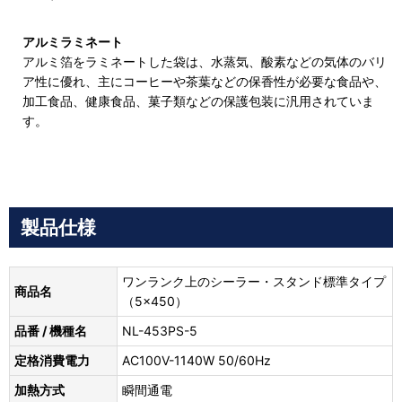
アルミラミネート
アルミ箔をラミネートした袋は、水蒸気、酸素などの気体のバリ
ア性に優れ、主にコーヒーや茶葉などの保香性が必要な食品や、
加工食品、健康食品、菓子類などの保護包装に汎用されていま
す。
製品仕様
ワンランク上のシーラー・スタンド標準タイプ
商品名
（5×450）
品番 / 機種名
NL-453PS-5
定格消費電力
AC100V-1140W 50/60Hz
加熱方式
瞬間通電