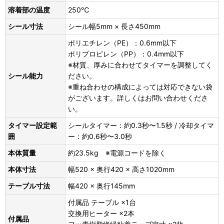
溶着部の温度
250℃
シール寸法
シール幅5mm × 長さ450mm
ポリエチレン（PE）：0.6mm以下
ポリプロピレン（PP）：0.4mm以下
※材質、厚みに合わせてタイマーを調整してく
シール能力
ださい。
※重ね合わせの構成によっては対応できない袋
がございます。詳しくはお問い合わせくださ
い。
タイマー設定範
シールタイマー：約0.3秒〜1.5秒 / 冷却タイマ
囲
ー：約0.6秒〜3.0秒
本体質量
約23.5kg ※電源コードを除く
本体寸法
幅520 × 奥行420 × 高さ1020mm
テーブル寸法
幅420 × 奥行145mm
付属品 テーブル ×1台
交換用ヒーター ×2本
付属品