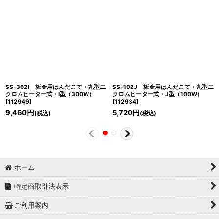
SS-302I 板金用はんだこて・丸型二
SS-102J 板金用はんだこて・丸型二
クロムヒーター式・I型（300W）
クロムヒーター式・J型（100W）
[
112949
]
[
112934
]
9,460
円
5,720
円
(税込)
(税込)
ホーム
特定商取引法表示
ご利用案内