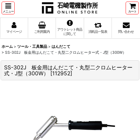
メニュー
カート
アウトレット商品
マイページ
ご利用案内
消耗品一覧表
問い合わせ
に関して
ホーム
>
ツール・工具製品
>
はんだこて
>
SS-302J 板金用はんだこて・丸型二クロムヒーター式・J型（300W）
SS-302J 板金用はんだこて・丸型二クロムヒーター
式・J型（300W）
[
112952
]