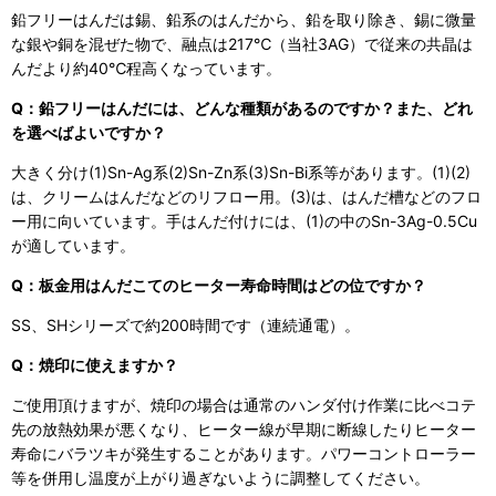
鉛フリーはんだは錫、鉛系のはんだから、鉛を取り除き、錫に微量
な銀や銅を混ぜた物で、融点は217℃（当社3AG）で従来の共晶は
んだより約40℃程高くなっています。
Q：鉛フリーはんだには、どんな種類があるのですか？また、どれ
を選べばよいですか？
大きく分け(1)Sn-Ag系(2)Sn-Zn系(3)Sn-Bi系等があります。(1)(2)
は、クリームはんだなどのリフロー用。(3)は、はんだ槽などのフロ
ー用に向いています。手はんだ付けには、(1)の中のSn-3Ag-0.5Cu
が適しています。
Q：板金用はんだこてのヒーター寿命時間はどの位ですか？
SS、SHシリーズで約200時間です（連続通電）。
Q：焼印に使えますか？
ご使用頂けますが、焼印の場合は通常のハンダ付け作業に比べコテ
先の放熱効果が悪くなり、ヒーター線が早期に断線したりヒーター
寿命にバラツキが発生することがあります。パワーコントローラー
等を併用し温度が上がり過ぎないように調整してください。