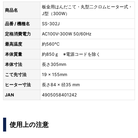
板金用はんだこて・丸型二クロムヒーター式・
商品名
J型（300W）
品番 / 機種名
SS-302J
定格消費電力
AC100V-300W 50/60Hz
最高温度
約560℃
本体質量
約850ｇ ※電源コードを除く
本体寸法
長さ305mm
こて先寸法
19 × 155mm
ヒーター寸法
長さ84 × 径35 mm
JAN
4905058401242
使用上の注意