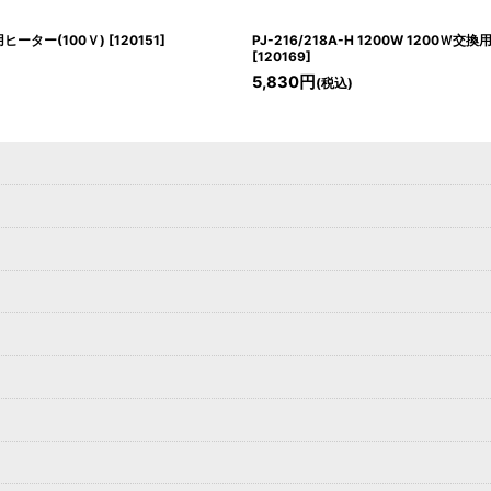
換用ヒーター(100Ｖ)
[
120151
]
PJ-216/218A-H 1200W 1200Ｗ交
[
120169
]
5,830
円
(税込)