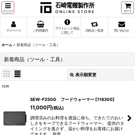
メニュー
カート
アウトレット商品
マイページ
ご利用案内
消耗品一覧表
問い合わせ
に関して
ホーム
>
新着商品（ツール・工具）
新着商品（ツール・工具）
表示順変更
閉じる
10
件
表示数
:
SEW-F250G フードウォーマー
[
118300
]
11,000
円
(税込)
並び順
:
調理済みのお料理を適温に保ち、できたてのおい
しさをキープできるフードウォーマー。 提供のタ
絞り込む
イミングを逃さず、温かい料理をお客様にお届け
できます。 厨房…