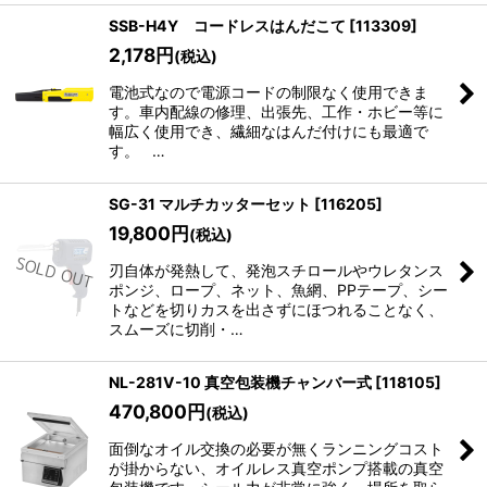
SSB-H4Y コードレスはんだこて
[
113309
]
2,178
円
(税込)
電池式なので電源コードの制限なく使用できま
す。車内配線の修理、出張先、工作・ホビー等に
幅広く使用でき、繊細なはんだ付けにも最適で
す。 …
SG-31 マルチカッターセット
[
116205
]
19,800
円
(税込)
刃自体が発熱して、発泡スチロールやウレタンス
ポンジ、ロープ、ネット、魚網、PPテープ、シー
トなどを切りカスを出さずにほつれることなく、
スムーズに切削・…
NL-281V-10 真空包装機チャンバー式
[
118105
]
470,800
円
(税込)
面倒なオイル交換の必要が無くランニングコスト
が掛からない、オイルレス真空ポンプ搭載の真空