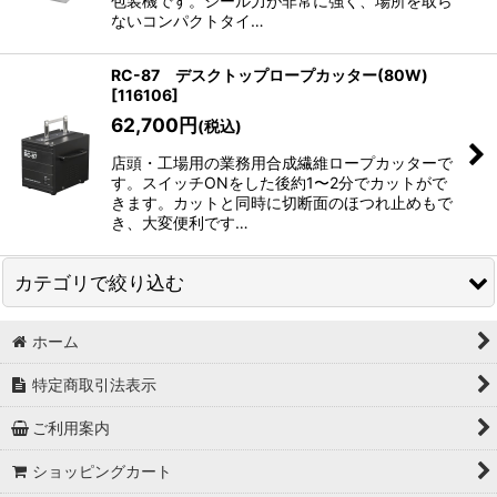
包装機です。シール力が非常に強く、場所を取ら
ないコンパクトタイ…
RC-87 デスクトップロープカッター(80W)
[
116106
]
62,700
円
(税込)
店頭・工場用の業務用合成繊維ロープカッターで
す。スイッチONをした後約1〜2分でカットがで
きます。カットと同時に切断面のほつれ止めもで
き、大変便利です…
カテゴリで絞り込む
ホーム
ツール・工具製品
特定商取引法表示
リビング・キッチン製品
ご利用案内
アウトレット
ショッピングカート