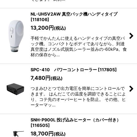
NL-UH5V2AW 真空パック機ハンディタイプ
[
118106
]
13,200
円
(税込)
手軽でかんたんに使えるハンディタイプの真空パ
ック機。コンパクトなボディでありながら、到達
真空度はノズル式脱気シーラー並みの-60kPa。食
材の保存から…
SPC-410 パワーコントローラー
[
117805
]
7,480
円
(税込)
つまみひとつで出力電圧を簡単にコントロールで
きます。 はんだこての温度を調節できることによ
り、コテ先のオーバーヒートを防止。 その他、ヒ
ーターマッ…
SNH-P900L 投げ込みヒーター（カバー付き）
[
116505
]
18,700
円
(税込)