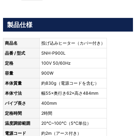
製品仕様
商品名
投げ込みヒーター（カバー付き）
品番 / 型式
SNH-P900L
定格
100V 50/60Hz
容量
900W
本体質量
約830g（電源コードを含む）
本体寸法
幅55×奥行き62×高さ484mm
パイプ長さ
400mm
定格時間
2時間
温度調節範囲
20℃~100℃（5℃単位）
電源コード
約2m（アース付き）