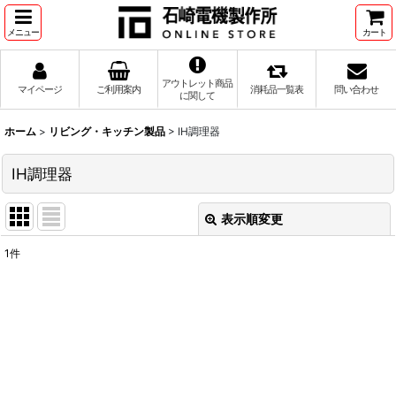
メニュー
カート
アウトレット商品
マイページ
ご利用案内
消耗品一覧表
問い合わせ
に関して
ホーム
>
リビング・キッチン製品
>
IH調理器
IH調理器
表示順変更
閉じる
1
件
表示数
:
並び順
:
絞り込む