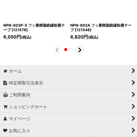
NPN-603P-5 フッ素樹脂絶縁粘着テ
NPN-603A フッ素樹脂絶縁粘着テー
ープ
[
121579
]
プ
[
121548
]
6,050
円
6,820
円
(税込)
(税込)
ホーム
特定商取引法表示
ご利用案内
ショッピングカート
マイページ
お気に入り