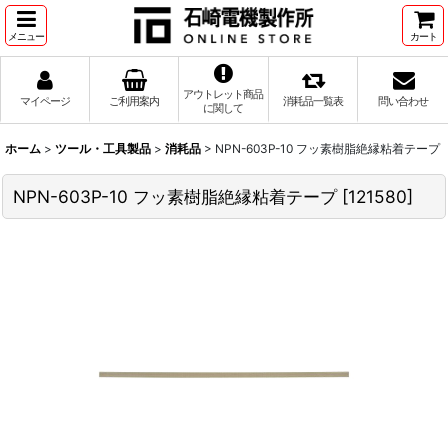
メニュー
カート
アウトレット商品
マイページ
ご利用案内
消耗品一覧表
問い合わせ
に関して
ホーム
>
ツール・工具製品
>
消耗品
>
NPN-603P-10 フッ素樹脂絶縁粘着テープ
NPN-603P-10 フッ素樹脂絶縁粘着テープ
[
121580
]