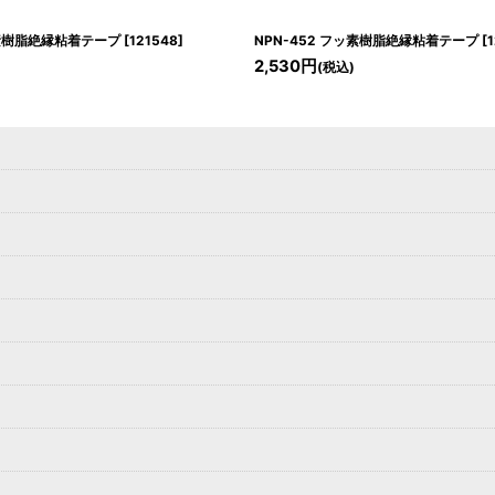
ッ素樹脂絶縁粘着テープ
[
121548
]
NPN-452 フッ素樹脂絶縁粘着テープ
[
2,530
円
(税込)