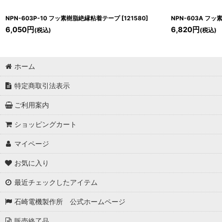
NPN-603P-10 フッ素樹脂絶縁粘着テープ
[
121580
]
NPN-603A フ
6,050
円
6,820
円
(税込)
(税込)
ホーム
特定商取引法表示
ご利用案内
ショッピングカート
マイページ
お気に入り
最近チェックしたアイテム
石崎電機製作所 公式ホームページ
販売終了品