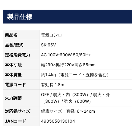
製品仕様
商品名
電気コンロ
品番/型式
SK-65V
定格消費電力
AC 100V-600W 50/60Hz
本体寸法
幅290×奥行220×高さ85mm
本体質量
約1.4kg（電源コード・五徳を含む）
電源コード
有効長 1.8m
OFF / 弱火・内（300W）/ 弱火・外
火力調節
（300W）/ 強火（600W）
対応鍋サイズ
鍋底サイズ 直径16〜24cm
JANコード
4905058130104