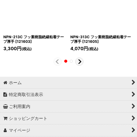
NPN-213C フッ素樹脂絶縁粘着テー
NPN-313C フッ素樹脂絶縁粘着テー
プ厚手
[
121603
]
プ厚手
[
121605
]
3,300
円
4,070
円
(税込)
(税込)
ホーム
特定商取引法表示
ご利用案内
ショッピングカート
マイページ