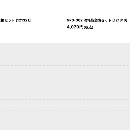
品交換セット
[
121321
]
NPS-302 消耗品交換セット
[
121316
]
4,070
円
(税込)