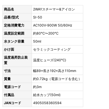
商品名
2WAYスチーマー&アイロン
品番/型式
SI-50
定格消費電力
AC100V-900W 50/60Hz
温度設定範囲
約80℃〜200℃
水タンク容量
50ml
かけ面
セラミックコーティング
温度過昇防止装
温度ヒューズ(240℃)
置
寸法
幅89×長さ192×高さ110mm
質量
約0.72kg（電源コードを含む）
電源コード
約3m
付属品
給水カップ(50ml)
JANコード
4905058360594