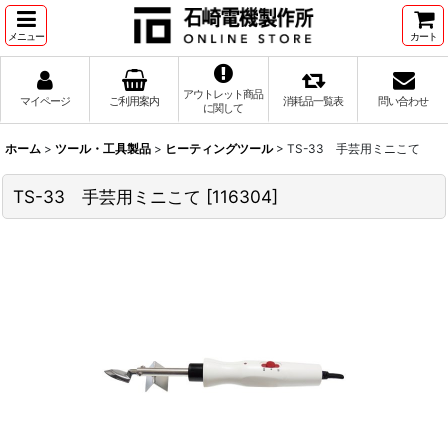
メニュー
カート
アウトレット商品
マイページ
ご利用案内
消耗品一覧表
問い合わせ
に関して
ホーム
>
ツール・工具製品
>
ヒーティングツール
>
TS-33 手芸用ミニこて
TS-33 手芸用ミニこて
[
116304
]