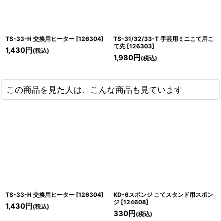
TS-33-H 交換用ヒーター
[
126304
]
TS-31/32/33-T 手芸用ミニこて用こ
て先
[
126303
]
1,430
円
(税込)
1,980
円
(税込)
この商品を見た人は、こんな商品も見ています
TS-33-H 交換用ヒーター
[
126304
]
KD-6スポンジ こてスタンド用スポン
ジ
[
124608
]
1,430
円
(税込)
330
円
(税込)