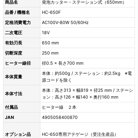
商品名
発泡カッター・ステーション式（650mm）
品番 / 機種名
HC-650F
定格消費電力
AC100V-80W 50/60Hz
二次電圧
18V
有効刃長
650 mm
切断深度
250 mm
ヒーター線径
径0.5 × 長さ700 mm
本体：約500g / ステーション：約2.5kg ※電
本体質量
源コードを除く
本体：高さ313 × 幅819 × 径25 mm / ステーシ
本体寸法
ョン：高さ126 × 幅140 × 奥行160 mm
付属品
ヒーター線 ２本
JAN
4905058400870
オプション品
HC-650専用アテゲージ（受注生産品）