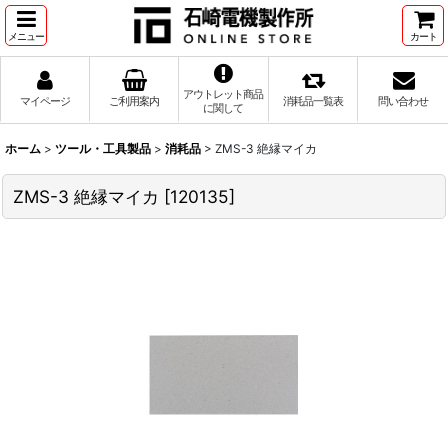
メニュー
カート
アウトレット商品
マイページ
ご利用案内
消耗品一覧表
問い合わせ
に関して
ホーム
>
ツール・工具製品
>
消耗品
>
ZMS-3 絶縁マイカ
ZMS-3 絶縁マイカ
[
120135
]