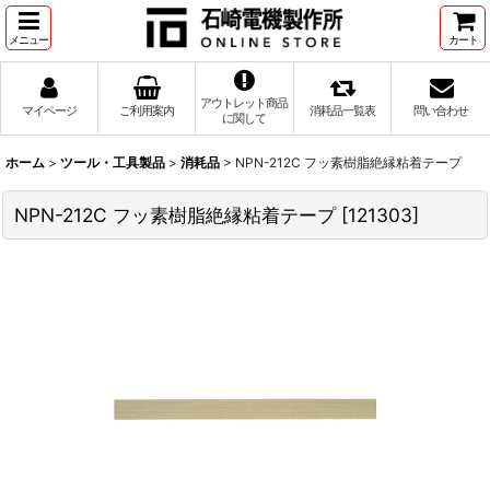
メニュー
カート
アウトレット商品
マイページ
ご利用案内
消耗品一覧表
問い合わせ
に関して
ホーム
>
ツール・工具製品
>
消耗品
>
NPN-212C フッ素樹脂絶縁粘着テープ
NPN-212C フッ素樹脂絶縁粘着テープ
[
121303
]