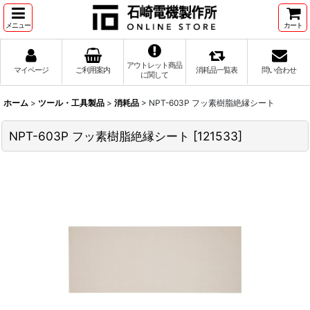
メニュー
カート
アウトレット商品
マイページ
ご利用案内
消耗品一覧表
問い合わせ
に関して
ホーム
>
ツール・工具製品
>
消耗品
>
NPT-603P フッ素樹脂絶縁シート
NPT-603P フッ素樹脂絶縁シート
[
121533
]