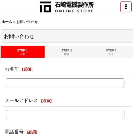
ホーム
>
お問い合わせ
お問い合わせ
STEP 1
STEP 2
STEP 3
入力
確認
完了
お名前
[
必須
]
メールアドレス
[
必須
]
電話番号
[
必須
]