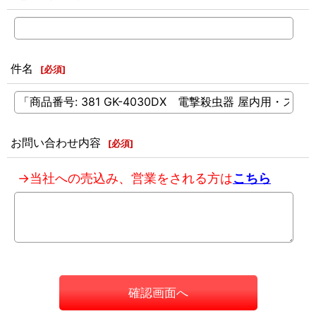
件名
[
必須
]
お問い合わせ内容
[
必須
]
→当社への売込み、営業をされる方は
こちら
確認画面へ