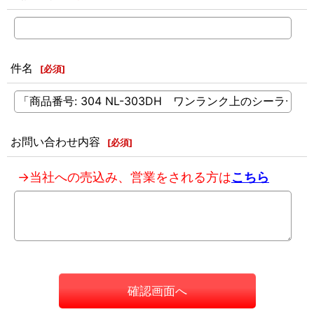
件名
[
必須
]
お問い合わせ内容
[
必須
]
→当社への売込み、営業をされる方は
こちら
確認画面へ