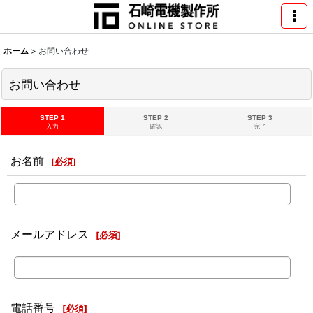
ホーム
>
お問い合わせ
お問い合わせ
STEP 1
STEP 2
STEP 3
入力
確認
完了
お名前
[
必須
]
メールアドレス
[
必須
]
電話番号
[
必須
]