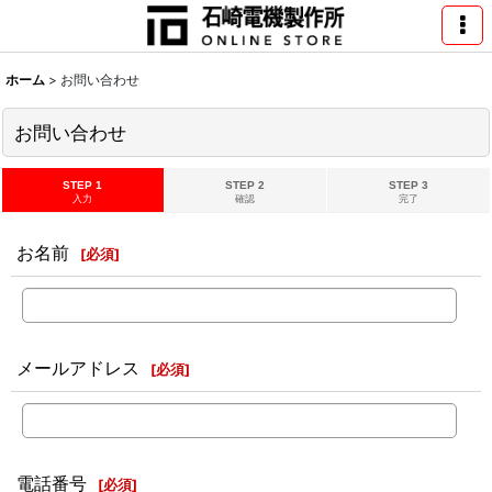
ホーム
>
お問い合わせ
お問い合わせ
STEP 1
STEP 2
STEP 3
入力
確認
完了
お名前
[
必須
]
メールアドレス
[
必須
]
電話番号
[
必須
]