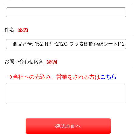
件名
[
必須
]
お問い合わせ内容
[
必須
]
→当社への売込み、営業をされる方は
こちら
確認画面へ