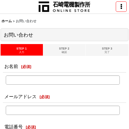
ホーム
>
お問い合わせ
お問い合わせ
STEP 1
STEP 2
STEP 3
入力
確認
完了
お名前
[
必須
]
メールアドレス
[
必須
]
電話番号
[
必須
]