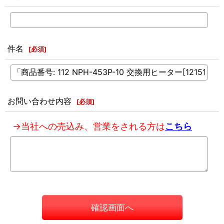
件名
[
必須
]
お問い合わせ内容
[
必須
]
→当社への売込み、営業をされる方は
こちら
確認画面へ